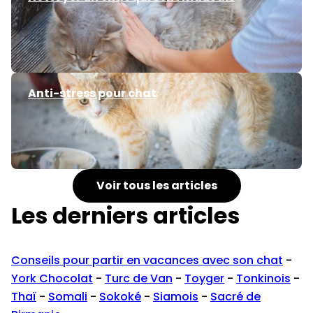
Anti-stress pour chat
Voir tous les articles
Les derniers articles
Conseils pour partir en vacances avec son chat
-
York Chocolat
-
Turc de Van
-
Toyger
-
Tonkinois
-
Thaï
-
Somali
-
Sokoké
-
Siamois
-
Sacré de