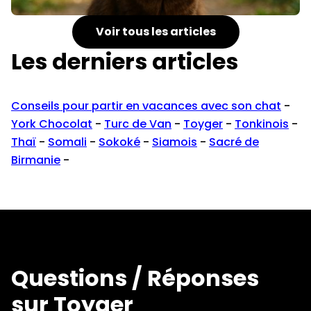
Voir tous les articles
Les derniers articles
Conseils pour partir en vacances avec son chat
-
York Chocolat
-
Turc de Van
-
Toyger
-
Tonkinois
-
Thaï
-
Somali
-
Sokoké
-
Siamois
-
Sacré de
Birmanie
-
Questions / Réponses
sur Toyger