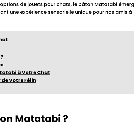
options de jouets pour chats, le bâton Matatabi émer
nt une expérience sensorielle unique pour nos amis à
hat
 ?
bi
tatabi à Votre Chat
 de Votre Félin
ton Matatabi ?