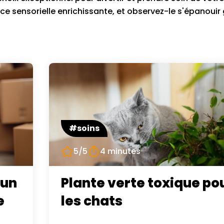
ce sensorielle enrichissante, et observez-le s'épanouir
#soins
5/5
4 minutes
'un
Plante verte toxique po
e
les chats