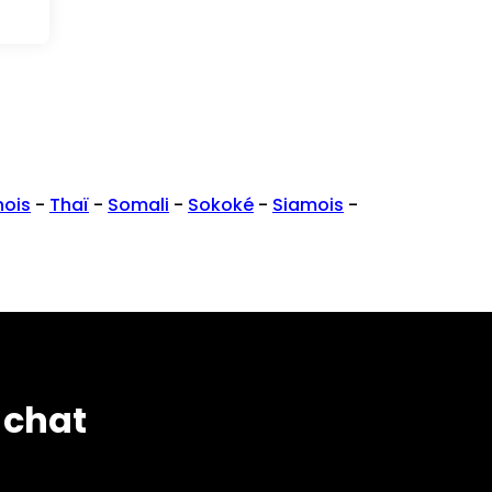
nois
-
Thaï
-
Somali
-
Sokoké
-
Siamois
-
 chat