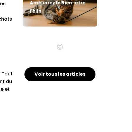
Améliorez le Bien-être
ses
Félin
 chats
Habituer son chat au
harnais
. Tout
Voir tous les articles
ent du
e et