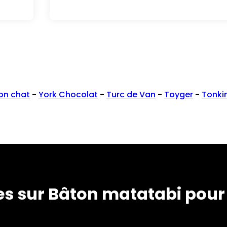
on chat
-
York Chocolat
-
Turc de Van
-
Toyger
-
Tonki
es sur Bâton matatabi pour