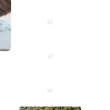
Pourquoi mon chat fait
caca partout ?
Comment choisir un
arbre a chat ?
5 conseils pour
accueillir un chaton