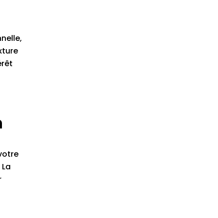
nelle,
xture
érêt
n
votre
 La
r