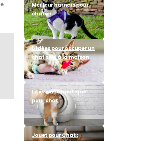
ge
Meilleur harnais pour
chaton
5 idées pour occuper un
chat seul à la maison
Litière automatique
pour chat
Jouet pour Chat :