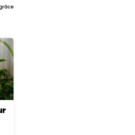
 grâce
ur