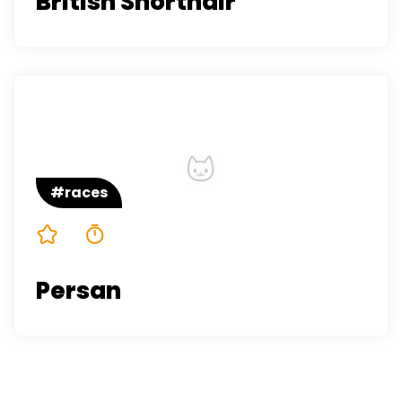
British Shorthair
#races
5/5
4 minutes
Persan