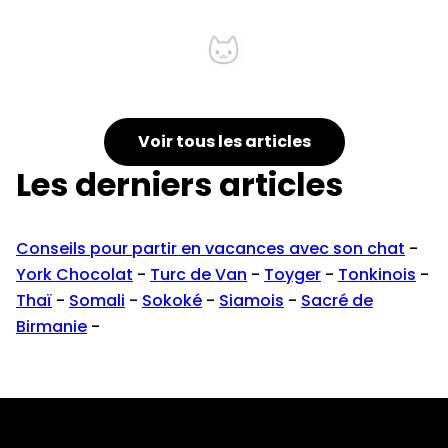
Comment choisir un arbre a chat ?
Voir tous les articles
Les derniers articles
Conseils pour partir en vacances avec son chat
-
York Chocolat
-
Turc de Van
-
Toyger
-
Tonkinois
-
Thaï
-
Somali
-
Sokoké
-
Siamois
-
Sacré de
Birmanie
-