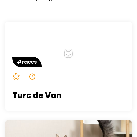
#races
5/5
4 minutes
Turc de Van