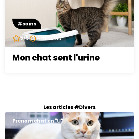
#soins
5/5
4 minutes
Mon chat sent l'urine
Les articles #Divers
Prénom chat en "U"