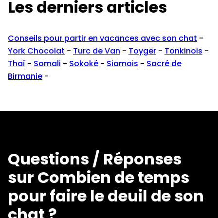
Les derniers articles
Conseils pour partir en vacances avec son chat
-
York Chocolat
-
Turc de Van
-
Toyger
-
Tonkinois
-
Thaï
-
Somali
-
Sokoké
-
Siamois
-
Sacré de
Birmanie
-
Questions / Réponses
sur Combien de temps
pour faire le deuil de son
chat ?