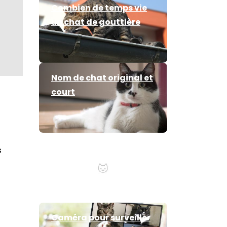
Combien de temps vie
un chat de gouttière
Nom de chat original et
court
Anti poil de chat
s
Caméra pour surveiller