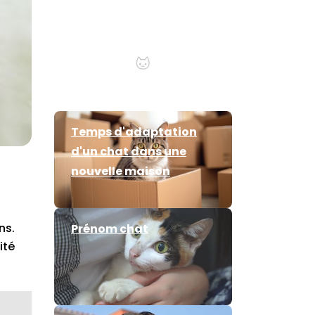
Comment laver un chat
Temps d'adaptation
d'un chat dans une
nouvelle maison
ns.
Prénom chat
ité