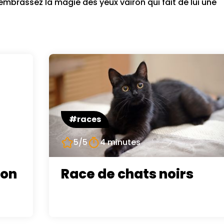
embrassez la magie des yeux vairon qui fait de lui une
#races
5/5
4 minutes
son
Race de chats noirs