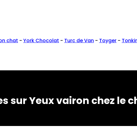
on chat
-
York Chocolat
-
Turc de Van
-
Toyger
-
Tonki
s sur Yeux vairon chez le c