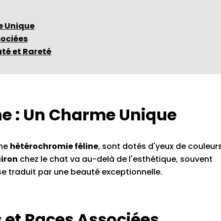
e Unique
sociées
uté et Rareté
ne : Un Charme Unique
une
hétérochromie féline
, sont dotés d'yeux de couleur
airon
chez le chat va au-delà de l'esthétique, souvent
e traduit par une beauté exceptionnelle.
 et Races Associées