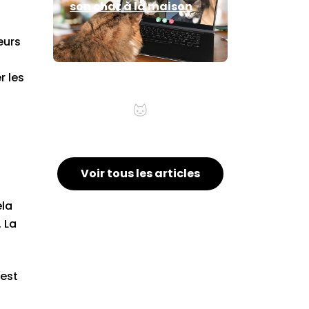
son chat à la maison
eurs
r les
Psy pour chat
Voir tous les articles
ela
 La
 est