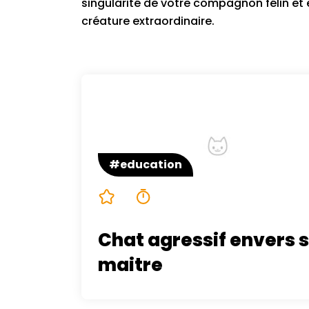
singularité de votre compagnon félin et 
créature extraordinaire.
#education
5/5
4 minutes
Chat agressif envers 
maitre