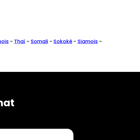
nois
-
Thaï
-
Somali
-
Sokoké
-
Siamois
-
hat