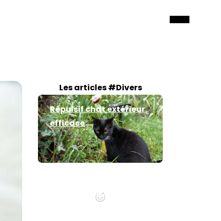
Les articles #Divers
Répulsif chat extérieur
efficace
Comment sécuriser ses
fenêtre pour son chat