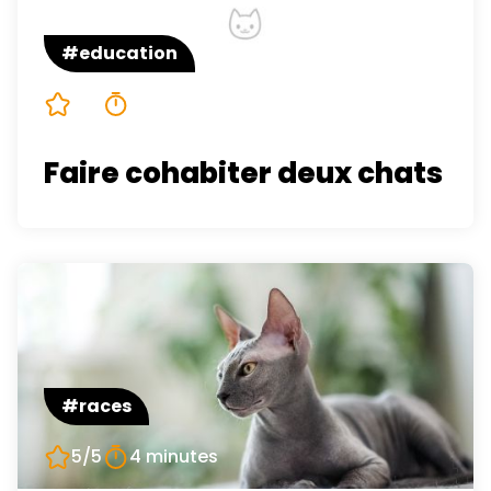
#education
5/5
4 minutes
Faire cohabiter deux chats
#races
5/5
4 minutes