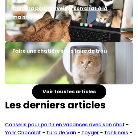
Caméra pour surveiller son chat à la
maison
Faire une chatière sans faire de trou
Voir tous les articles
Les derniers articles
Conseils pour partir en vacances avec son chat
-
York Chocolat
-
Turc de Van
-
Toyger
-
Tonkinois
-